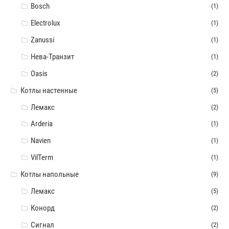
Bosch
(1)
Electrolux
(1)
Zanussi
(1)
Нева-Транзит
(1)
Oasis
(2)
Котлы настенные
(5)
Лемакс
(2)
Arderia
(1)
Navien
(1)
VilTerm
(1)
Котлы напольные
(9)
Лемакс
(5)
Конорд
(2)
Сигнал
(2)