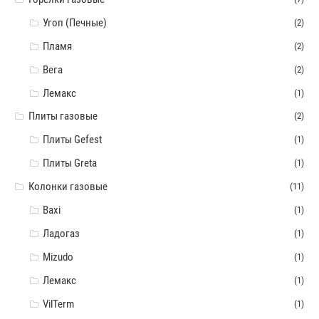
Угоп (Печные)
(2)
Пламя
(2)
Вега
(2)
Лемакс
(1)
Плиты газовые
(2)
Плиты Gefest
(1)
Плиты Greta
(1)
Колонки газовые
(11)
Baxi
(1)
Ладогаз
(1)
Mizudo
(1)
Лемакс
(1)
VilTerm
(1)