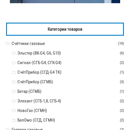
Категории товаров
Счётчики газовые
(19)
Эльстер (BK-G4, G6, G10)
(6)
Сигнал (СГБ-G4, СГК-G4)
(2)
СчётПрибор (СГД-G4 TK)
(1)
СчётПрибор (СГМБ)
(3)
Бетар (СГМБ)
(1)
Элехант (СГБ-1,8, СГБ-4)
(2)
НовоГаз (СГМН)
(2)
БелОмо (СГД, СГМН)
(2)
Горелки газовые
(7)