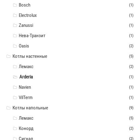
Bosch
(1)
Electrolux
(1)
Zanussi
(1)
Нева-Транзит
(1)
Oasis
(2)
Котлы настенные
(5)
Лемакс
(2)
Arderia
(1)
Navien
(1)
VilTerm
(1)
Котлы напольные
(9)
Лемакс
(5)
Конорд
(2)
Сигнал
(2)