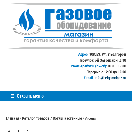
Перейти
Перейти
к
к
навигации
содержимому
Адрес:
308023, РФ, г.Белгород
Переулок 5-й Заводской, д.38
Режим работы (пн-сб):
8:00 – 17:00
Перерыв с 12:00 до 13:00
E-mail:
info@belgorodgaz.ru
Открыть меню
Главная
/
Каталог товаров
/
Котлы настенные
/ Arderia