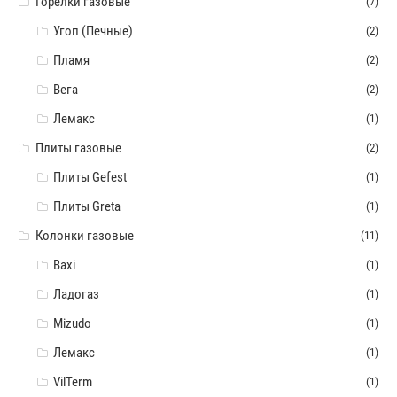
Горелки газовые
(7)
Угоп (Печные)
(2)
Пламя
(2)
Вега
(2)
Лемакс
(1)
Плиты газовые
(2)
Плиты Gefest
(1)
Плиты Greta
(1)
Колонки газовые
(11)
Baxi
(1)
Ладогаз
(1)
Mizudo
(1)
Лемакс
(1)
VilTerm
(1)