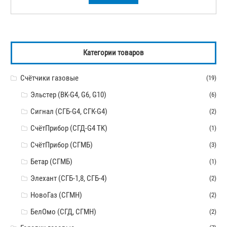
Категории товаров
Счётчики газовые
(19)
Эльстер (BK-G4, G6, G10)
(6)
Сигнал (СГБ-G4, СГК-G4)
(2)
СчётПрибор (СГД-G4 TK)
(1)
СчётПрибор (СГМБ)
(3)
Бетар (СГМБ)
(1)
Элехант (СГБ-1,8, СГБ-4)
(2)
НовоГаз (СГМН)
(2)
БелОмо (СГД, СГМН)
(2)