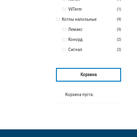
VilTerm
(1)
Котлы напольные
(9)
Лемакс
(5)
Конорд
(2)
Сигнал
(2)
Корзина
Корзина пуста.