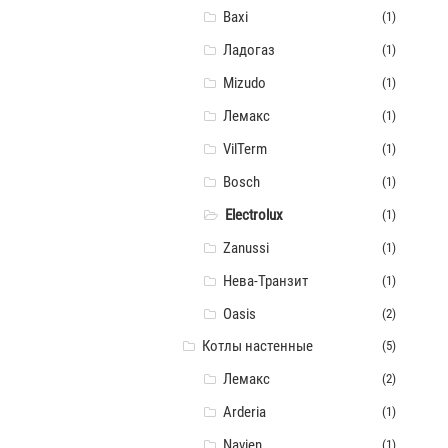
Baxi
(1)
Ладогаз
(1)
Mizudo
(1)
Лемакс
(1)
VilTerm
(1)
Bosch
(1)
Electrolux
(1)
Zanussi
(1)
Нева-Транзит
(1)
Oasis
(2)
Котлы настенные
(5)
Лемакс
(2)
Arderia
(1)
Navien
(1)