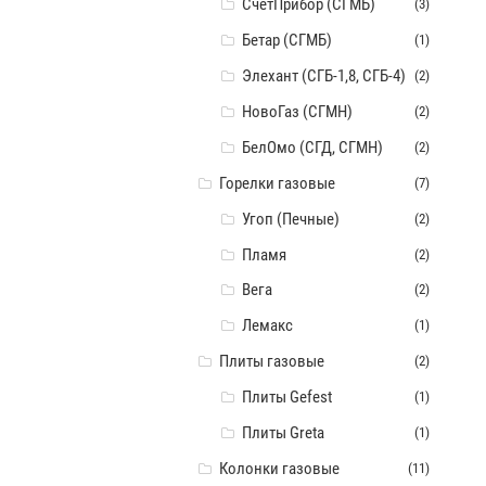
СчётПрибор (СГМБ)
(3)
Бетар (СГМБ)
(1)
Элехант (СГБ-1,8, СГБ-4)
(2)
НовоГаз (СГМН)
(2)
БелОмо (СГД, СГМН)
(2)
Горелки газовые
(7)
Угоп (Печные)
(2)
Пламя
(2)
Вега
(2)
Лемакс
(1)
Плиты газовые
(2)
Плиты Gefest
(1)
Плиты Greta
(1)
Колонки газовые
(11)