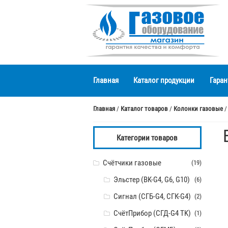
Перейти
Перейти
к
к
навигации
содержимому
Главная
Каталог продукции
Гаран
Главная
/
Каталог товаров
/
Колонки газовые
/
Категории товаров
Счётчики газовые
(19)
Эльстер (BK-G4, G6, G10)
(6)
Сигнал (СГБ-G4, СГК-G4)
(2)
СчётПрибор (СГД-G4 TK)
(1)