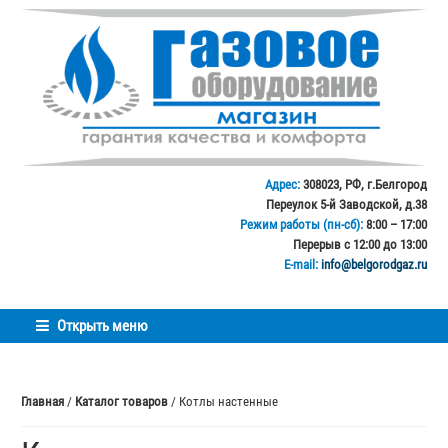
Перейти
Перейти
к
к
навигации
содержимому
Адрес:
308023, РФ, г.Белгород
Переулок 5-й Заводской, д.38
Режим работы (пн-сб):
8:00 – 17:00
Перерыв с 12:00 до 13:00
E-mail:
info@belgorodgaz.ru
Открыть меню
Главная
/
Каталог товаров
/ Котлы настенные