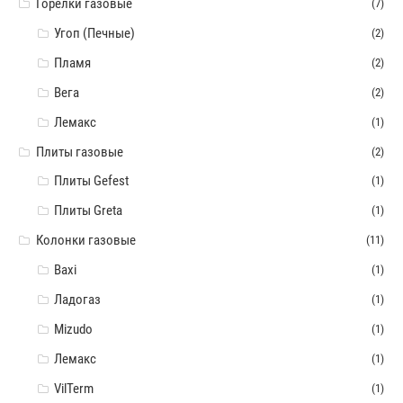
Горелки газовые
(7)
Угоп (Печные)
(2)
Пламя
(2)
Вега
(2)
Лемакс
(1)
Плиты газовые
(2)
Плиты Gefest
(1)
Плиты Greta
(1)
Колонки газовые
(11)
Baxi
(1)
Ладогаз
(1)
Mizudo
(1)
Лемакс
(1)
VilTerm
(1)