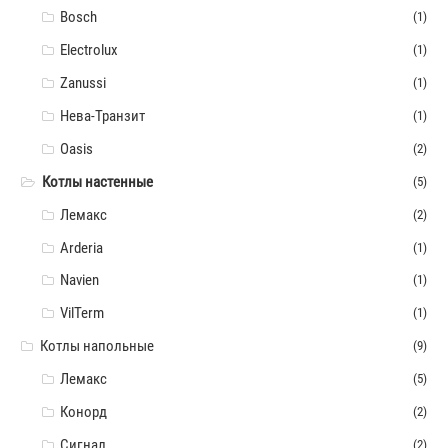
Bosch
(1)
Electrolux
(1)
Zanussi
(1)
Нева-Транзит
(1)
Oasis
(2)
Котлы настенные
(5)
Лемакс
(2)
Arderia
(1)
Navien
(1)
VilTerm
(1)
Котлы напольные
(9)
Лемакс
(5)
Конорд
(2)
Сигнал
(2)