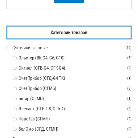
Категории товаров
Счётчики газовые
(19)
Эльстер (BK-G4, G6, G10)
(6)
Сигнал (СГБ-G4, СГК-G4)
(2)
СчётПрибор (СГД-G4 TK)
(1)
СчётПрибор (СГМБ)
(3)
Бетар (СГМБ)
(1)
Элехант (СГБ-1,8, СГБ-4)
(2)
НовоГаз (СГМН)
(2)
БелОмо (СГД, СГМН)
(2)