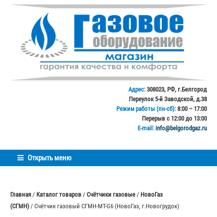
Перейти
Перейти
к
к
навигации
содержимому
Адрес:
308023, РФ, г.Белгород
Переулок 5-й Заводской, д.38
Режим работы (пн-сб):
8:00 – 17:00
Перерыв с 12:00 до 13:00
E-mail:
info@belgorodgaz.ru
Открыть меню
Главная
/
Каталог товаров
/
Счётчики газовые
/
НовоГаз
(СГМН)
/ Счётчик газовый СГМН-МТ-G6 (НовоГаз, г.Новогрудок)