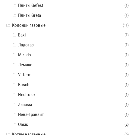
Плиты Gefest
(1)
Плиты Greta
(1)
Колонки газовые
(11)
Baxi
(1)
Ладогаз
(1)
Mizudo
(1)
Лемакс
(1)
VilTerm
(1)
Bosch
(1)
Electrolux
(1)
Zanussi
(1)
Нева-Транзит
(1)
Oasis
(2)
Котлы настенные
(5)