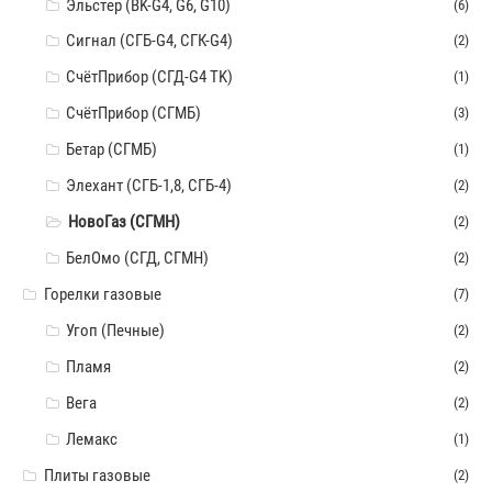
Эльстер (BK-G4, G6, G10)
(6)
Сигнал (СГБ-G4, СГК-G4)
(2)
СчётПрибор (СГД-G4 TK)
(1)
СчётПрибор (СГМБ)
(3)
Бетар (СГМБ)
(1)
Элехант (СГБ-1,8, СГБ-4)
(2)
НовоГаз (СГМН)
(2)
БелОмо (СГД, СГМН)
(2)
Горелки газовые
(7)
Угоп (Печные)
(2)
Пламя
(2)
Вега
(2)
Лемакс
(1)
Плиты газовые
(2)