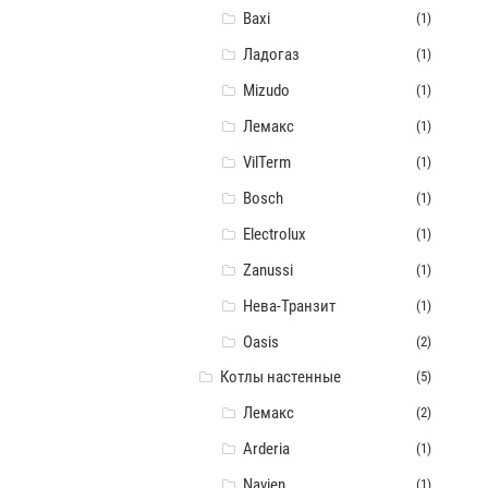
Baxi
(1)
Ладогаз
(1)
Mizudo
(1)
Лемакс
(1)
VilTerm
(1)
Bosch
(1)
Electrolux
(1)
Zanussi
(1)
Нева-Транзит
(1)
Oasis
(2)
Котлы настенные
(5)
Лемакс
(2)
Arderia
(1)
Navien
(1)