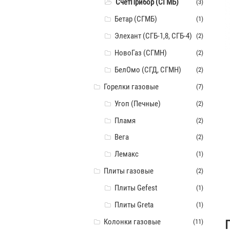
СчётПрибор (СГМБ)
(3)
Бетар (СГМБ)
(1)
Элехант (СГБ-1,8, СГБ-4)
(2)
НовоГаз (СГМН)
(2)
БелОмо (СГД, СГМН)
(2)
Горелки газовые
(7)
Угоп (Печные)
(2)
Пламя
(2)
Вега
(2)
Лемакс
(1)
Плиты газовые
(2)
Плиты Gefest
(1)
Плиты Greta
(1)
Колонки газовые
(11)