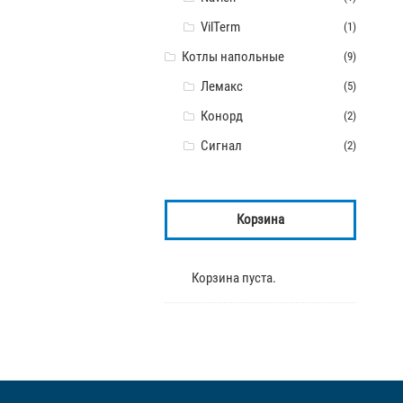
VilTerm
(1)
Котлы напольные
(9)
Лемакс
(5)
Конорд
(2)
Сигнал
(2)
Корзина
Корзина пуста.