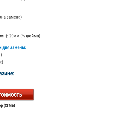
на замена)
орон): 20мм (¾ дюйма)
м для замены:
в)
к)
азине:
тоимость
ор (СГМБ)