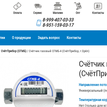
Оплата
Сервис
Магазин
Опт
Контакты
8-999-407-03-33
8-951-159-03-17
тии
О продукции
Задать вопрос
Контакты
/
СчётПрибор (СГМБ)
/ Счётчик газовый СГМБ-4 (СчётПрибор, г.Орёл)
Счётчик
(СчётПри
Направление поток
Универсальный (п
Температурная ко
Нет (только для у