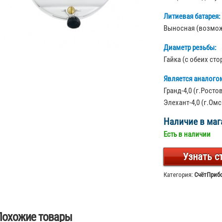
Литиевая батарея:
Выносная (возмож
Диаметр резьбы:
Гайка (с обеих ст
Является аналого
Гранд-4,0 (г.Росто
Элехант-4,0 (г.Омс
Наличие в маг
Есть в наличии
Узнать с
Категория:
СчётПриб
Похожие товары