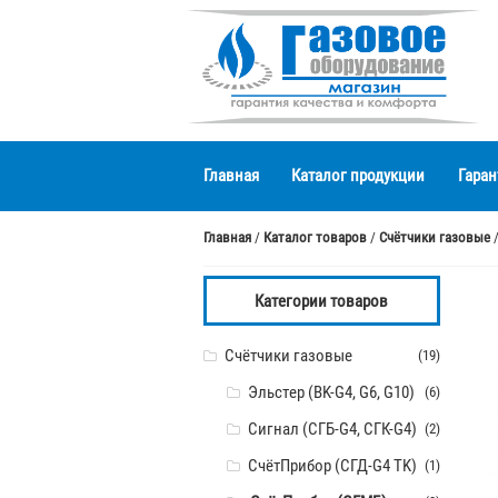
Перейти
Перейти
к
к
навигации
содержимому
Главная
Каталог продукции
Гаран
Главная
/
Каталог товаров
/
Счётчики газовые
Категории товаров
Счётчики газовые
(19)
Эльстер (BK-G4, G6, G10)
(6)
Сигнал (СГБ-G4, СГК-G4)
(2)
СчётПрибор (СГД-G4 TK)
(1)