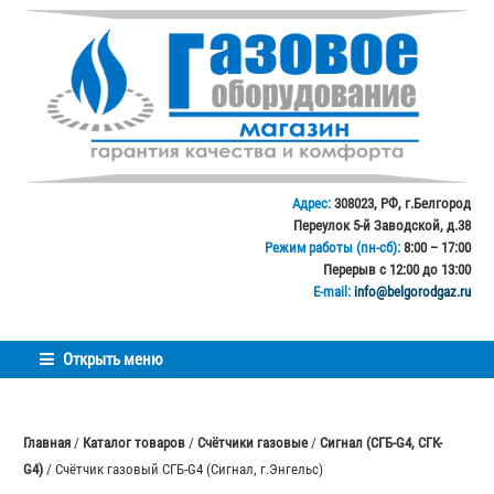
Перейти
Перейти
к
к
навигации
содержимому
Адрес:
308023, РФ, г.Белгород
Переулок 5-й Заводской, д.38
Режим работы (пн-сб):
8:00 – 17:00
Перерыв с 12:00 до 13:00
E-mail:
info@belgorodgaz.ru
Открыть меню
Главная
/
Каталог товаров
/
Счётчики газовые
/
Сигнал (СГБ-G4, СГК-
G4)
/ Счётчик газовый СГБ-G4 (Сигнал, г.Энгельс)