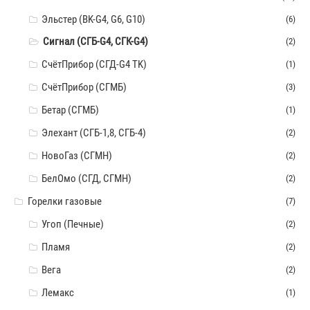
Эльстер (BK-G4, G6, G10)
(6)
Сигнал (СГБ-G4, СГК-G4)
(2)
СчётПрибор (СГД-G4 TK)
(1)
СчётПрибор (СГМБ)
(3)
Бетар (СГМБ)
(1)
Элехант (СГБ-1,8, СГБ-4)
(2)
НовоГаз (СГМН)
(2)
БелОмо (СГД, СГМН)
(2)
Горелки газовые
(7)
Угоп (Печные)
(2)
Пламя
(2)
Вега
(2)
Лемакс
(1)