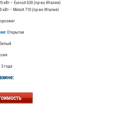
20 кВт – Eurosit 630 (пр-во Италия)
0 кВт – Minisit 710 (пр-во Италия)
орозжиг
ния:
Открытая
Белый
ссия
:
3 года
азине:
тоимость