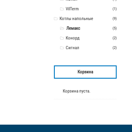
VilTerm
(1)
Котлы напольные
(9)
Лемакс
(5)
Конорд
(2)
Сигнал
(2)
Корзина
Корзина пуста.