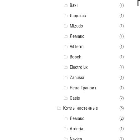
Baxi
(1)
Ладогаз
(1)
Mizudo
(1)
Лемакс
(1)
VilTerm
(1)
Bosch
(1)
Electrolux
(1)
Zanussi
(1)
Нева-Транзит
(1)
Oasis
(2)
Котлы настенные
(5)
Лемакс
(2)
Arderia
(1)
Navien
(1)