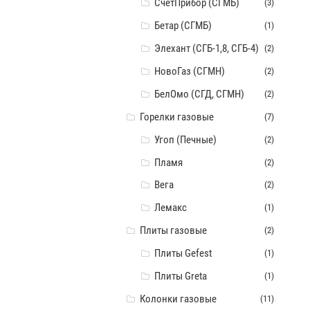
СчётПрибор (СГМБ)
(3)
Бетар (СГМБ)
(1)
Элехант (СГБ-1,8, СГБ-4)
(2)
НовоГаз (СГМН)
(2)
БелОмо (СГД, СГМН)
(2)
Горелки газовые
(7)
Угоп (Печные)
(2)
Пламя
(2)
Вега
(2)
Лемакс
(1)
Плиты газовые
(2)
Плиты Gefest
(1)
Плиты Greta
(1)
Колонки газовые
(11)