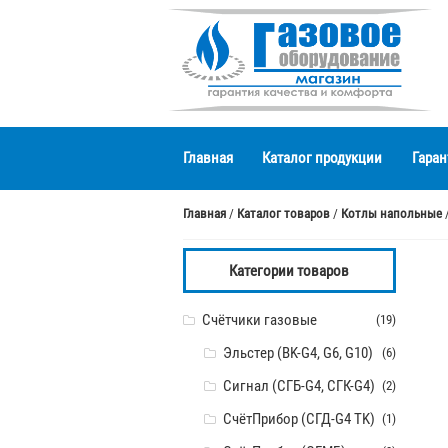
Перейти
Перейти
к
к
навигации
содержимому
Главная
Каталог продукции
Гаран
Главная
/
Каталог товаров
/
Котлы напольные
Категории товаров
Счётчики газовые
(19)
Эльстер (BK-G4, G6, G10)
(6)
Сигнал (СГБ-G4, СГК-G4)
(2)
СчётПрибор (СГД-G4 TK)
(1)