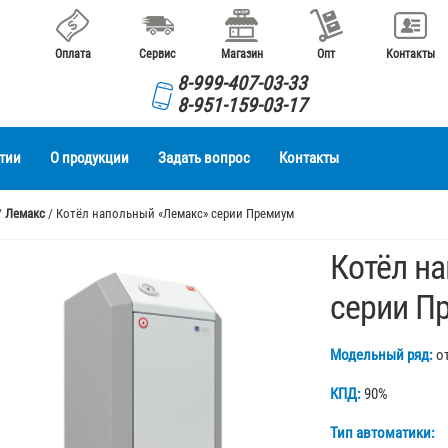
Оплата
Сервис
Магазин
Опт
Контакты
8-999-407-03-33
8-951-159-03-17
тии
О продукции
Задать вопрос
Контакты
/
Лемакс
/ Котёл напольный «Лемакс» серии Премиум
Котёл н
серии П
Модельный ряд:
от
КПД:
90%
Тип автоматики: