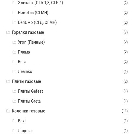
Элехант (СГБ-1,8, СГБ-4)
(2)
НовоГаз (СГМН)
(2)
БелОмо (СГД, СГМН)
(2)
Горелки газовые
(7)
Угоп (Печные)
(2)
Пламя
(2)
Вега
(2)
Лемакс
(1)
Плиты газовые
(2)
Плиты Gefest
(1)
Плиты Greta
(1)
Колонки газовые
(11)
Baxi
(1)
Ладогаз
(1)