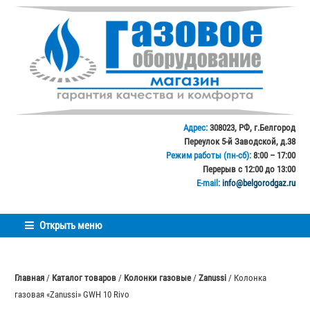
Перейти
Перейти
к
к
навигации
содержимому
Адрес:
308023, РФ, г.Белгород
Переулок 5-й Заводской, д.38
Режим работы (пн-сб):
8:00 – 17:00
Перерыв с 12:00 до 13:00
E-mail:
info@belgorodgaz.ru
Открыть меню
Главная
/
Каталог товаров
/
Колонки газовые
/
Zanussi
/ Колонка
газовая «Zanussi» GWH 10 Rivo