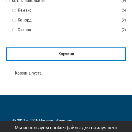
Котлы напольные
(9)
Лемакс
(5)
Конорд
(2)
Сигнал
(2)
Корзина
Корзина пуста.
© 2017 – 2026 Магазин «Газовое
оборудование». Все права защищены.
Мы используем cookie-файлы для наилучшего