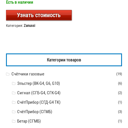
Есть в наличии
Узнать стоимость
Категория:
Zanussi
Категории товаров
Счётчики газовые
(19)
Эльстер (BK-G4, G6, G10)
(6)
Сигнал (СГБ-G4, СГК-G4)
(2)
СчётПрибор (СГД-G4 TK)
(1)
СчётПрибор (СГМБ)
(3)
Бетар (СГМБ)
(1)