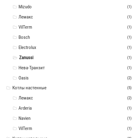
Mizudo
(1)
Лемакс
(1)
VilTerm
(1)
Bosch
(1)
Electrolux
(1)
Zanussi
(1)
Нева-Транзит
(1)
Oasis
(2)
Котлы настенные
(5)
Лемакс
(2)
Arderia
(1)
Navien
(1)
VilTerm
(1)