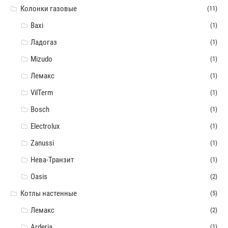
Колонки газовые
(11)
Baxi
(1)
Ладогаз
(1)
Mizudo
(1)
Лемакс
(1)
VilTerm
(1)
Bosch
(1)
Electrolux
(1)
Zanussi
(1)
Нева-Транзит
(1)
Oasis
(2)
Котлы настенные
(5)
Лемакс
(2)
Arderia
(1)