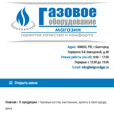
Перейти
Перейти
к
к
навигации
содержимому
Адрес:
308023, РФ, г.Белгород
Переулок 5-й Заводской, д.38
Режим работы (пн-сб):
8:00 – 17:00
Перерыв с 12:00 до 13:00
E-mail:
info@belgorodgaz.ru
Открыть меню
Главная
/
О продукции
/ Газовые котлы настенные, купить в Белгороде,
цена