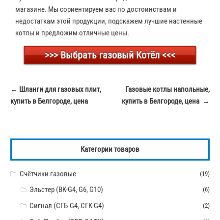
магазине. Мы сориентируем вас по достоинствам и
недостаткам этой продукции, подскажем лучшие настенные
котлы и предложим отличные цены.
>>> Выбрать газовый Котёл <<<
Навигация
←
Шланги для газовых плит,
Газовые котлы напольные,
по
купить в Белгороде, цена
купить в Белгороде, цена
→
записям
Категории товаров
Счётчики газовые
(19)
Эльстер (BK-G4, G6, G10)
(6)
Сигнал (СГБ-G4, СГК-G4)
(2)