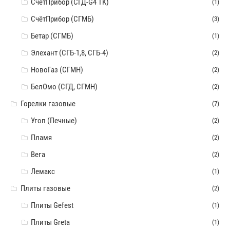
СчётПрибор (СГД-G4 TK)
(1)
СчётПрибор (СГМБ)
(3)
Бетар (СГМБ)
(1)
Элехант (СГБ-1,8, СГБ-4)
(2)
НовоГаз (СГМН)
(2)
БелОмо (СГД, СГМН)
(2)
Горелки газовые
(7)
Угоп (Печные)
(2)
Пламя
(2)
Вега
(2)
Лемакс
(1)
Плиты газовые
(2)
Плиты Gefest
(1)
Плиты Greta
(1)