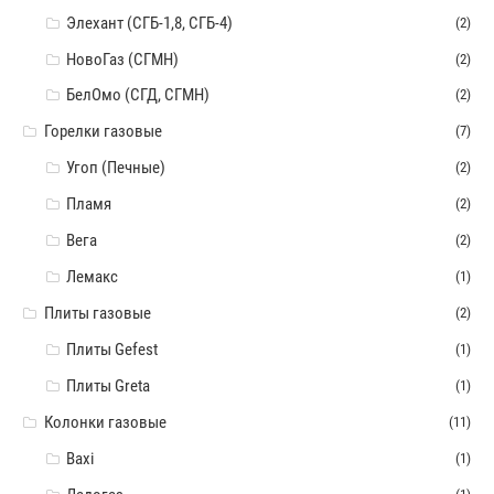
Элехант (СГБ-1,8, СГБ-4)
(2)
НовоГаз (СГМН)
(2)
БелОмо (СГД, СГМН)
(2)
Горелки газовые
(7)
Угоп (Печные)
(2)
Пламя
(2)
Вега
(2)
Лемакс
(1)
Плиты газовые
(2)
Плиты Gefest
(1)
Плиты Greta
(1)
Колонки газовые
(11)
Baxi
(1)